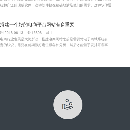
系统应该易于使用。无需阅读额外的文档，系统UI本身就能引导用户选择
统和广泛的现成软件，这种软件旨在精确地满足他们的需求。这种软件通
正确的道路。尽力隐藏系统复杂度 简约风格的UI更易于用户使用。提示
常为特定实体，通过第三方合同形式或内部开发人员团队创建，并非打包
处理过的信息 不要反馈那些用户无法理解的专业术语，这样做不仅会使
转售。定制软件vs.现成的现成软件由一个现有大量受众的打包软件组
用户反感，而且会暴露某些敏感信息，要反馈用户自己的语言。标识引导
成，这些受众都有着不同但根本上相似的需求。例如，MicrosoftWord被
搭建一个好的电商平台网站有多重要
设计 系统必须清晰地告知用户：他们身在何处？他们寻找的东西在哪
设计来作为公共开放的对其用户许多不同需求的一个多样化解决方案。不
里？他们如何到达？尽快提供反馈 UI应该能够在动作真正发生之前让用
2018-06-13
16898
1



管怎样，它不像定制软件那样迎合任何特定实体定制软件开发牵涉针对某
户知道动作尚未发生，提醒用户正处在过程中的哪个阶段。人性化设
电商行业发展是大势所趋，搭建电商网站之前是需要对电子商城系统有一
个特定实体的软件产品的调试、开发和发布。例如，摩根大通公司创建的
计 合适的字体大小，温和的背景
定的认识，需要在前期做好定位跟各种分析，然后才能着手安排开发事
一个App将只能被该公司和它为之设计的部门使用。该软件在设计时谨记
宜。而搭建电子商城网站自然是因为其本身具备的一些重要性。首先是电
公司的基础设施，品牌推广和实施需求，这意味着它只能为该组织效劳。
商网站可以帮助企业树立品牌形象，从而帮助企业商家提升销量，并且可
定制软件开发的优点定制软件的好处是简单的事实：它提供了现成软件所
以在后期进行宣传推广去发展潜在的客源，让更多的潜在消费者发现这个
不能提供的功能。考虑设计一个支持你企业需求的App意味着生产力水平
电商网站的存在，并吸引过来。其次是电商时代的一个特性，电商网站建
的增强。如果你有一个软件应用程序，旨在提高生产力或满足内部需要，
设可以通过互联网去拓展市场，在电子商务发展迅猛的今天，市场竞争激
它的成本被提高效率的承诺抵消。如果您的组织有保证定制软件开发的足
烈的同时，也意味着有很大的机遇跟发展空间。最后一点，不得不说的就
够独特的需求，那么定制一个解决方案会是一个明智的做法，而不要满足
是互联网对于人们生活的渗透，网上购物非常的便利，也因此大受欢迎，
于一款现成的App。定制
并开始成为日常生活中不可缺少的一部分，所以建设电商网站自然也就很
重要了。电子商务网站建设的好处有哪些：电商网站可谓是集销售、服务
跟资讯一体化的电子商务平台，具有强大的订购功能之外，还能集批发、
零售、团购跟在线支付等功能于一体，这是一个能够让消费者跟商家进行
交易的一个网络平台。搭建电商网站的好处在于可以依托电子商城进行网
络营销活动，并在网上进行商城网站产品的推广；此外，电商网站开发可
以建立良好的数据集成接口，能够更好地管理各