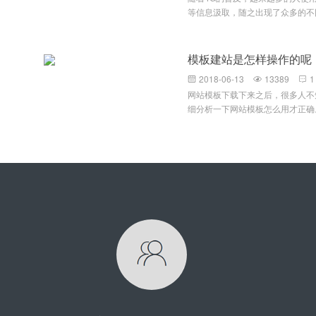
控系统实现企业环保随车清单管理
等信息汲取，随之出现了众多的不同
环保、公安部门信息接口，确保车
机等等，面对众多不同型号、不同
台账信息还停留在人工统计阶段，
难题，即如何能在不同大小的设备
率，而且数据准确度没有保障；场
顾各种不同的设备尺寸，像以前根
模板建站是怎样操作的呢
标准等数据统计工作和核实工作困
通。原本针对不同设备设计不同网
电子台账系统是申报引领性企业的
2018-06-13
13389
1



进行重复劳动，且容易出现很多网
天气应急移动源预案为基础，以重
网站模板下载下来之后，很多人不
网页布局方式的出现很好的解决了
为管控目标设计，系统提供可扩展
细分析一下网站模板怎么用才正确
来主流网站。下面我们谈谈什么是
门、重点运输企业之间车辆进出台
后都是压缩包的形式，我们需要解
设备尺寸时，自动识别其屏幕宽度
件 如果文件夹里面全是些静态网页文件例
如2列1366像素宽的布局，转到9
片文件之类的，那么你就可以直接
边主要内容转换到图片上面去了，
或者服务器上面就可以访问了 如
还是文字，都以上下模块方式显示
件，例如：.PHP,.JAVA,.NET
分，并对部分图片进行了适当的裁
能直接拿来使用，通常这类网站模
示。自适应存在的展示方式主要有
面以MetInfo网站模板使用教程为
分比宽度布局：在网页设计时要注
后，下载MetInfo的网站模板，
文件，这些我们都不需要管，只需
夹名字可能不一样），可以使用FT