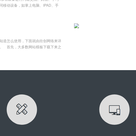
，杜绝虚假国五车辆入内。系统内置与
移动设备，如掌上电脑、IPAD、手
辆信息的准确性与唯一性。企业现有的
种类的设备，网页设计师面临着一个大
耗时耗力，大大影响了车辆出入场的效
上呈现同样的网页？很显然，如果要兼
外运输车辆以社会承运车辆为主，排放
据每个不同尺寸进行固定排版肯定行不
难重重。一套符合环保申报标准的门禁
页的方式，不但要花费大量时间、精力
必要条件。重点企业门禁系统以重污染
站维护方面的问题。而自适应作为新的
污染天气下进出减排企业大型货运车辆
知道怎么使用，下面就由欣创网络来详
这一问题，自适应式的网站也会成为未
接口，集成接口，实现和各级环保部
。 首先，大多数网站模板下载下来之
自适应？自适应是指在网页应用到不同
账信息上传
压查看文件夹里面到底是些什么文
，并做出相应布局调整的网页设计。例
如：.html，.js,.css,和一些图
90像素宽度，可自动简化成1列，将左
将这些模板文件拿来用，放到你的空间
而作为手机页面时，基本上不管是图片
果你的文件夹里面包含一些动态网页文
，省略了一些不影响主体展示的次要部
,和一些图片js，css之类的，那么你可能就不
切，这就是自适应带给我们的效果展
板都是配套一些现成的系统使用的，下
两种，百分比宽度布局和流式布局。百
例： 当我们安装好了MetInfo的系统之
意，
解压开就会发现里面有许多的php动态网页
要将下载解压的文件夹：如下方（文件
P工具上传