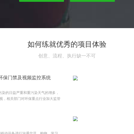
如何练就优秀的项目体验
创意、流程、执行缺一不可
环保门禁及视频监控系统
气污染的日益严重和重污染天气的增多，
视，相关部门对环保重点行业加大监管
点行业移动源监管，对于拟申报A、B
地生态环境部门要求建立环保门禁电子
控系统，配合企业门禁系统形成一套合
统，加强流程自动处理功能，赋予司机
工作量，不增加企业负担，构建车辆管
用移动设备进行沟通交流、购物、学习