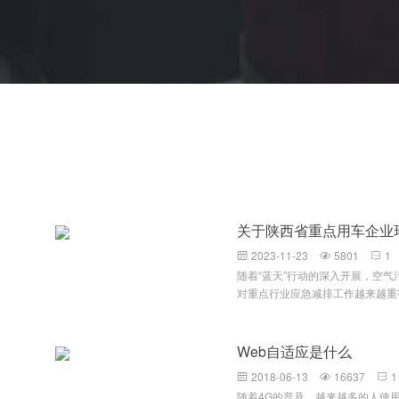
关于陕西省重点用车企业
2023-11-23
5801
1



随着“蓝天”行动的深入开展，空
对重点行业应急减排工作越来越重
力度，提升监管效率，针对环保重
级和引领性企业，要求企业按照当
台账。环保门禁电子台账及视频监
Web自适应是什么
理并且符合规范的车辆运输监控系
2018-06-13
16637
1



自主处理能力，减少厂内工作人员
随着4G的普及，越来越多的人使