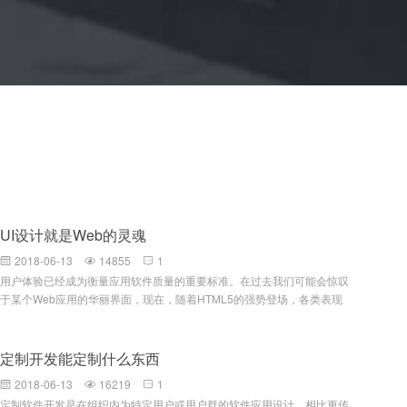
UI设计就是Web的灵魂
2018-06-13
14855
1



用户体验已经成为衡量应用软件质量的重要标准。在过去我们可能会惊叹
于某个Web应用的华丽界面，现在，随着HTML5的强势登场，各类表现
层技术及开发框架的发布，Web与窗体应用的界限正在被逐渐模糊。虽然
技术已经焕然一新，但很多开发人员并不是专业的信息架构师，可能还在
使用传统的、平凡的UI设计风格。富应用已成定局，过去难以实现的效果
定制开发能定制什么东西
在今天看来已如此简单。本文旨在通过借鉴Web界面设计经验，来探寻系
2018-06-13
16219
1



统UI设计的最佳实践。一指导原则概述系统是自描述的 对于好的UI设计
定制软件开发是在组织内为特定用户或用户群的软件应用设计，相比更传