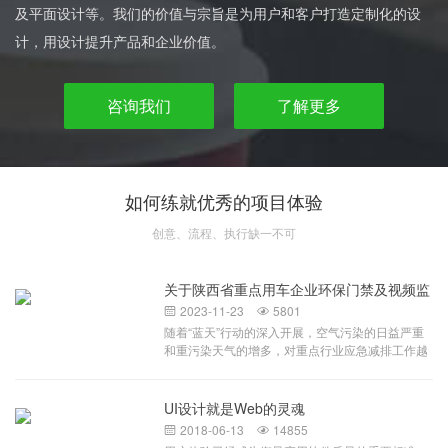
及平面设计等。我们的价值与宗旨是为用户和客户打造定制化的设
计，用设计提升产品和企业价值。
咨询我们
了解更多
如何练就优秀的项目体验
创意、流程、执行缺一不可
关于陕西省重点用车企业环保门禁及视频监
控系统
2023-11-23
5801


随着“蓝天”行动的深入开展，空气污染的日益严重
和重污染天气的增多，对重点行业应急减排工作越
来越重视，相关部门对环保重点行业加大监管力
度，提升监管效率，针对环保重点行业移动源监
管，对于拟申报A、B级和引领性企业，要求企业按
UI设计就是Web的灵魂
照当地生态环境部门要求建立环保门禁电子台账。
2018-06-13
14855


环保门禁电子台账及视频监控系统，配合企业门禁