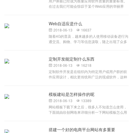
用户体验已经成为衡量应用软件质量的重要标准。
系统形成一套合理并且符合规范的车辆运输监控系
在过去我们可能会惊叹于某个Web应用的华丽界
统，加强流程自动处理功能，赋予司机自主处理能
面，现在，随着HTML5的强势登场，各类表现层技
力，减少厂内工作人员工作量，不增加企业负担，
术及开发框架的发布，Web与窗体应用的界限正在
构建车辆管控系统实现企业环保随车清单管理，杜
被逐渐模糊。虽然技术已经焕然一新，但很多开发
Web自适应是什么
绝虚假国五车辆入内。系统内置与环保、公安部门
人员并不是专业的信息架构师，可能还在使用传统
信息接口，确保车辆信息的准确性与唯一性。企业
2018-06-13
16637


的、平凡的UI设计风格。富应用已成定局，过去难
现有的台账信息还停留在人工统计阶段，耗时耗
随着4G的普及，越来越多的人使用移动设备进行沟
以实现的效果在今天看来已如此简单。本文旨在通
力，大大影响了车辆出入场的效率，而且数据准确
通交流、购物、学习等信息汲取，随之出现了众多
过借鉴Web界面设计经验，来探寻系统UI设计的最
度没有保障；场外运输车辆以社会承运车辆为主，
的不同移动设备，如掌上电脑、IPAD、手机等等，
佳实践。一指导原则概述系统是自描述的 对于好的
排放标准等数据统计工作和核实工作困难重重。一
面对众多不同型号、不同种类的设备，网页设计师
UI设计系统应该易于使用。无需阅读额外的文档，
套符合环保申报标准的门禁电子台账系统是申报引
面临着一个大难题，即如何能在不同大小的设备上
定制开发能定制什么东西
系统UI本身就能引导用户选择正确的道路。尽力隐
领性企业的必要条件。重点企业门禁系统以重污染
呈现同样的网页？很显然，如果要兼顾各种不同的
藏系统复杂度 简约风格的UI更易于用户使用。提示
2018-06-13
16218


天气应急移动源预案为基础，以重污染天气下进出
设备尺寸，像以前根据每个不同尺寸进行固定排版
处理过的信息 不要反馈那些用户无法理解的专业术
定制软件开发是在组织内为特定用户或用户群的软
减排企业大型货运车辆为管控目标设计，系统提供
肯定行不通。原本针对不同设备设计不同网页的方
语，这样做不仅会使用户反感，而且会暴露某些敏
件应用设计，相比更传统和广泛的现成软件，这种
可扩展接口，集成接口，实现和各级环保部门、重
式，不但要花费大量时间、精力进行重复劳动，且
感信息，要反馈用户自己的语言。标识引导设计 系
软件旨在精确地满足他们的需求。这种软件通常为
点运输企业之间车辆进出台账信息上传
容易出现很多网站维护方面的问题。而自适应作为
统必须清晰地告知用户：他们身在何处？他们寻找
特定实体，通过第三方合同形式或内部开发人员团
新的网页布局方式的出现很好的解决了这一问题，
的东西在哪里？他们如何到达？尽快提供反馈 UI应
队创建，并非打包转售。定制软件vs.现成的现成软
模板建站是怎样操作的呢
自适应式的网站也会成为未来主流网站。下面我们
该能够在动作真正发生之前让用户知道动作尚未发
件由一个现有大量受众的打包软件组成，这些受众
谈谈什么是自适应？自适应是指在网页应用到不同
2018-06-13
13389


生，提醒用户正处在过程中的哪个阶段。人性化设
都有着不同但根本上相似的需求。例如，
设备尺寸时，自动识别其屏幕宽度，并做出相应布
网站模板下载下来之后，很多人不知道怎么使用，
计 合适的字体大小，温和的背景
MicrosoftWord被设计来作为公共开放的对其用户
局调整的网页设计。例如2列1366像素宽的布局，
下面就由欣创网络来详细分析一下网站模板怎么用
许多不同需求的一个多样化解决方案。不管怎样，
转到990像素宽度，可自动简化成1列，将左边主要
才正确。 首先，大多数网站模板下载下来之后都
它不像定制软件那样迎合任何特定实体定制软件开
内容转换到图片上面去了，而作为手机页面时，基
是压缩包的形式，我们需要解压查看文件夹里面到
发牵涉针对某个特定实体的软件产品的调试、开发
本上不管是图片还是文字，都以上下模块方式显
底是些什么文件 如果文件夹里面全是些静态网页
搭建一个好的电商平台网站有多重要
和发布。例如，摩根大通公司创建的一个App将只
示，省略了一些不影响主体展示的次要部分，并对