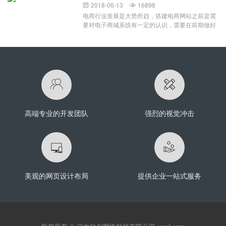
文件例如：.html，.js,.css,和一些图片文件之类的，
能被该公司和它为之设计的部门使用。该软件在设
2018-06-13
16898


部分图片进行了适当的裁切，这就是自适应带给我
那么你就可以直接将这些模板文件拿来用，放到你
计时谨记公司的基础设施，品牌推广和实施需求，
电商行业发展是大势所趋，搭建电商网站之前是需
们的效果展示。自适应存在的展示方式主要有两
的空间或者服务器上面就可以访问了 如果你的文
这意味着它只能为该组织效劳。定制软件开发的优
要对电子商城系统有一定的认识，需要在前期做好
种，百分比宽度布局和流式布局。百分比宽度布
件夹里面包含一些动态网页文件，例
点定制软件的好处是简单的事实：它提供了现成软
定位跟各种分析，然后才能着手安排开发事宜。而
局：在网页设计时要注意，
如：.PHP,.JAVA,.NET,和一些图片js，css之类的，
件所不能提供的功能。考虑设计一个支持你企业需
搭建电子商城网站自然是因为其本身具备的一些重
那么你可能就不能直接拿来使用，通常这类网站模
求的App意味着生产力水平的增强。如果你有一个
要性。首先是电商网站可以帮助企业树立品牌形
板都是配套一些现成的系统使用的，下面以MetInfo
软件应用程序，旨在提高生产力或满足内部需要，
象，从而帮助企业商家提升销量，并且可以在后期
网站模板使用教程为例： 当我们安装好了MetInfo
它的成本被提高效率的承诺抵消。如果您的组织有
进行宣传推广去发展潜在的客源，让更多的潜在消
的系统之后，下载MetInfo的网站模板，解压开就会
保证定制软件开发的足够独特的需求，那么定制一
费者发现这个电商网站的存在，并吸引过来。其次
发现里面有许多的php动态网页文件，这些我们都
个解决方案会是一个明智的做法，而不要满足于一
是电商时代的一个特性，电商网站建设可以通过互
不需要管，只需要将下载解压的文件夹：如下方
款现成的App。定制
联网去拓展市场，在电子商务发展迅猛的今天，市
（文件夹名字可能不一样），可以使用FTP工具上
场竞争激烈的同时，也意味着有很大的机遇跟发展
传
高端专业的开发团队
强烈的视觉冲击
空间。最后一点，不得不说的就是互联网对于人们
生活的渗透，网上购物非常的便利，也因此大受欢
迎，并开始成为日常生活中不可缺少的一部分，所
以建设电商网站自然也就很重要了。电子商务网站
建设的好处有哪些：电商网站可谓是集销售、服务
跟资讯一体化的电子商务平台，具有强大的订购功
能之外，还能集批发、零售、团购跟在线支付等功
美观的网页设计布局
提供企业一站式服务
能于一体，这是一个能够让消费者跟商家进行交易
的一个网络平台。搭建电商网站的好处在于可以依
托电子商城进行网络营销活动，并在网上进行商城
网站产品的推广；此外，电商网站开发可以建立良
好的数据集成接口，能够更好地管理各