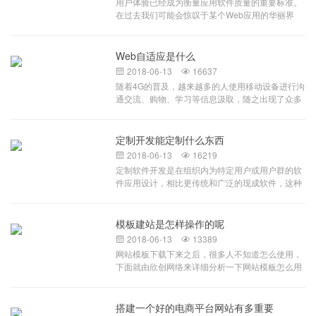
用户体验已经成为衡量应用软件质量的重要标准。
系统形成一套合理并且符合规范的车辆运输监控系
在过去我们可能会惊叹于某个Web应用的华丽界
统，加强流程自动处理功能，赋予司机自主处理能
面，现在，随着HTML5的强势登场，各类表现层技
力，减少厂内工作人员工作量，不增加企业负担，
术及开发框架的发布，Web与窗体应用的界限正在
构建车辆管控系统实现企业环保随车清单管理，杜
被逐渐模糊。虽然技术已经焕然一新，但很多开发
Web自适应是什么
绝虚假国五车辆入内。系统内置与环保、公安部门
人员并不是专业的信息架构师，可能还在使用传统
信息接口，确保车辆信息的准确性与唯一性。企业
2018-06-13
16637


的、平凡的UI设计风格。富应用已成定局，过去难
现有的台账信息还停留在人工统计阶段，耗时耗
随着4G的普及，越来越多的人使用移动设备进行沟
以实现的效果在今天看来已如此简单。本文旨在通
力，大大影响了车辆出入场的效率，而且数据准确
通交流、购物、学习等信息汲取，随之出现了众多
过借鉴Web界面设计经验，来探寻系统UI设计的最
度没有保障；场外运输车辆以社会承运车辆为主，
的不同移动设备，如掌上电脑、IPAD、手机等等，
佳实践。一指导原则概述系统是自描述的 对于好的
排放标准等数据统计工作和核实工作困难重重。一
面对众多不同型号、不同种类的设备，网页设计师
UI设计系统应该易于使用。无需阅读额外的文档，
套符合环保申报标准的门禁电子台账系统是申报引
面临着一个大难题，即如何能在不同大小的设备上
定制开发能定制什么东西
系统UI本身就能引导用户选择正确的道路。尽力隐
领性企业的必要条件。重点企业门禁系统以重污染
呈现同样的网页？很显然，如果要兼顾各种不同的
藏系统复杂度 简约风格的UI更易于用户使用。提示
2018-06-13
16219


天气应急移动源预案为基础，以重污染天气下进出
设备尺寸，像以前根据每个不同尺寸进行固定排版
处理过的信息 不要反馈那些用户无法理解的专业术
定制软件开发是在组织内为特定用户或用户群的软
减排企业大型货运车辆为管控目标设计，系统提供
肯定行不通。原本针对不同设备设计不同网页的方
语，这样做不仅会使用户反感，而且会暴露某些敏
件应用设计，相比更传统和广泛的现成软件，这种
可扩展接口，集成接口，实现和各级环保部门、重
式，不但要花费大量时间、精力进行重复劳动，且
感信息，要反馈用户自己的语言。标识引导设计 系
软件旨在精确地满足他们的需求。这种软件通常为
点运输企业之间车辆进出台账信息上传
容易出现很多网站维护方面的问题。而自适应作为
统必须清晰地告知用户：他们身在何处？他们寻找
特定实体，通过第三方合同形式或内部开发人员团
新的网页布局方式的出现很好的解决了这一问题，
的东西在哪里？他们如何到达？尽快提供反馈 UI应
队创建，并非打包转售。定制软件vs.现成的现成软
模板建站是怎样操作的呢
自适应式的网站也会成为未来主流网站。下面我们
该能够在动作真正发生之前让用户知道动作尚未发
件由一个现有大量受众的打包软件组成，这些受众
谈谈什么是自适应？自适应是指在网页应用到不同
2018-06-13
13389


生，提醒用户正处在过程中的哪个阶段。人性化设
都有着不同但根本上相似的需求。例如，
设备尺寸时，自动识别其屏幕宽度，并做出相应布
网站模板下载下来之后，很多人不知道怎么使用，
计 合适的字体大小，温和的背景
MicrosoftWord被设计来作为公共开放的对其用户
局调整的网页设计。例如2列1366像素宽的布局，
下面就由欣创网络来详细分析一下网站模板怎么用
许多不同需求的一个多样化解决方案。不管怎样，
转到990像素宽度，可自动简化成1列，将左边主要
才正确。 首先，大多数网站模板下载下来之后都
它不像定制软件那样迎合任何特定实体定制软件开
内容转换到图片上面去了，而作为手机页面时，基
是压缩包的形式，我们需要解压查看文件夹里面到
发牵涉针对某个特定实体的软件产品的调试、开发
本上不管是图片还是文字，都以上下模块方式显
底是些什么文件 如果文件夹里面全是些静态网页
搭建一个好的电商平台网站有多重要
和发布。例如，摩根大通公司创建的一个App将只
示，省略了一些不影响主体展示的次要部分，并对