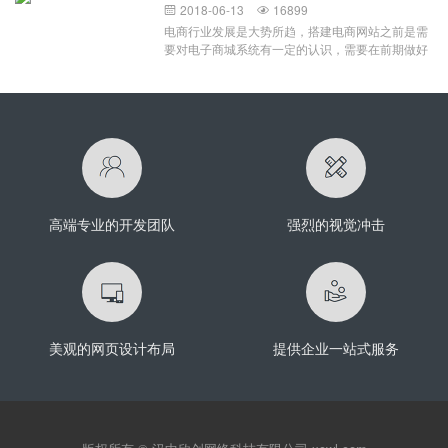
文件例如：.html，.js,.css,和一些图片文件之类的，
能被该公司和它为之设计的部门使用。该软件在设
2018-06-13
16899


部分图片进行了适当的裁切，这就是自适应带给我
那么你就可以直接将这些模板文件拿来用，放到你
计时谨记公司的基础设施，品牌推广和实施需求，
电商行业发展是大势所趋，搭建电商网站之前是需
们的效果展示。自适应存在的展示方式主要有两
的空间或者服务器上面就可以访问了 如果你的文
这意味着它只能为该组织效劳。定制软件开发的优
要对电子商城系统有一定的认识，需要在前期做好
种，百分比宽度布局和流式布局。百分比宽度布
件夹里面包含一些动态网页文件，例
点定制软件的好处是简单的事实：它提供了现成软
定位跟各种分析，然后才能着手安排开发事宜。而
局：在网页设计时要注意，
如：.PHP,.JAVA,.NET,和一些图片js，css之类的，
件所不能提供的功能。考虑设计一个支持你企业需
搭建电子商城网站自然是因为其本身具备的一些重
那么你可能就不能直接拿来使用，通常这类网站模
求的App意味着生产力水平的增强。如果你有一个
要性。首先是电商网站可以帮助企业树立品牌形
板都是配套一些现成的系统使用的，下面以MetInfo
软件应用程序，旨在提高生产力或满足内部需要，
象，从而帮助企业商家提升销量，并且可以在后期
网站模板使用教程为例： 当我们安装好了MetInfo
它的成本被提高效率的承诺抵消。如果您的组织有
进行宣传推广去发展潜在的客源，让更多的潜在消
的系统之后，下载MetInfo的网站模板，解压开就会
保证定制软件开发的足够独特的需求，那么定制一
费者发现这个电商网站的存在，并吸引过来。其次
发现里面有许多的php动态网页文件，这些我们都
个解决方案会是一个明智的做法，而不要满足于一
是电商时代的一个特性，电商网站建设可以通过互
不需要管，只需要将下载解压的文件夹：如下方
款现成的App。定制
联网去拓展市场，在电子商务发展迅猛的今天，市
（文件夹名字可能不一样），可以使用FTP工具上
场竞争激烈的同时，也意味着有很大的机遇跟发展
传
高端专业的开发团队
强烈的视觉冲击
空间。最后一点，不得不说的就是互联网对于人们
生活的渗透，网上购物非常的便利，也因此大受欢
迎，并开始成为日常生活中不可缺少的一部分，所
以建设电商网站自然也就很重要了。电子商务网站
建设的好处有哪些：电商网站可谓是集销售、服务
跟资讯一体化的电子商务平台，具有强大的订购功
能之外，还能集批发、零售、团购跟在线支付等功
美观的网页设计布局
提供企业一站式服务
能于一体，这是一个能够让消费者跟商家进行交易
的一个网络平台。搭建电商网站的好处在于可以依
托电子商城进行网络营销活动，并在网上进行商城
网站产品的推广；此外，电商网站开发可以建立良
好的数据集成接口，能够更好地管理各