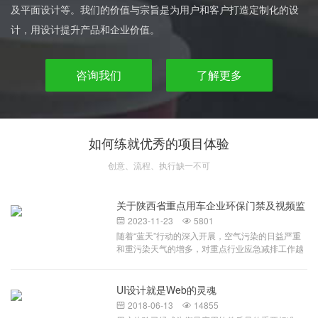
及平面设计等。我们的价值与宗旨是为用户和客户打造定制化的设
计，用设计提升产品和企业价值。
咨询我们
了解更多
如何练就优秀的项目体验
创意、流程、执行缺一不可
关于陕西省重点用车企业环保门禁及视频监
控系统
2023-11-23
5801


随着“蓝天”行动的深入开展，空气污染的日益严重
和重污染天气的增多，对重点行业应急减排工作越
来越重视，相关部门对环保重点行业加大监管力
度，提升监管效率，针对环保重点行业移动源监
管，对于拟申报A、B级和引领性企业，要求企业按
UI设计就是Web的灵魂
照当地生态环境部门要求建立环保门禁电子台账。
2018-06-13
14855


环保门禁电子台账及视频监控系统，配合企业门禁