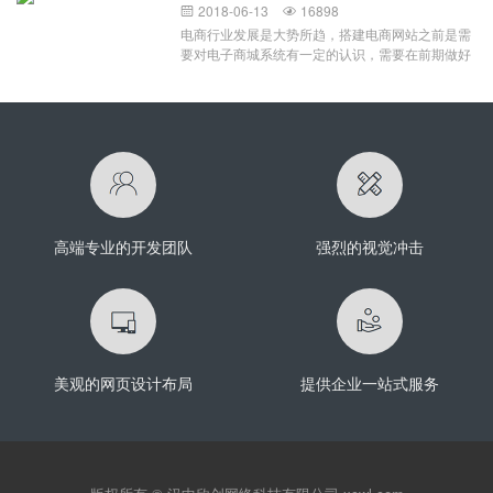
文件例如：.html，.js,.css,和一些图片文件之类的，
能被该公司和它为之设计的部门使用。该软件在设
2018-06-13
16898


部分图片进行了适当的裁切，这就是自适应带给我
那么你就可以直接将这些模板文件拿来用，放到你
计时谨记公司的基础设施，品牌推广和实施需求，
电商行业发展是大势所趋，搭建电商网站之前是需
们的效果展示。自适应存在的展示方式主要有两
的空间或者服务器上面就可以访问了 如果你的文
这意味着它只能为该组织效劳。定制软件开发的优
要对电子商城系统有一定的认识，需要在前期做好
种，百分比宽度布局和流式布局。百分比宽度布
件夹里面包含一些动态网页文件，例
点定制软件的好处是简单的事实：它提供了现成软
定位跟各种分析，然后才能着手安排开发事宜。而
局：在网页设计时要注意，
如：.PHP,.JAVA,.NET,和一些图片js，css之类的，
件所不能提供的功能。考虑设计一个支持你企业需
搭建电子商城网站自然是因为其本身具备的一些重
那么你可能就不能直接拿来使用，通常这类网站模
求的App意味着生产力水平的增强。如果你有一个
要性。首先是电商网站可以帮助企业树立品牌形
板都是配套一些现成的系统使用的，下面以MetInfo
软件应用程序，旨在提高生产力或满足内部需要，
象，从而帮助企业商家提升销量，并且可以在后期
网站模板使用教程为例： 当我们安装好了MetInfo
它的成本被提高效率的承诺抵消。如果您的组织有
进行宣传推广去发展潜在的客源，让更多的潜在消
的系统之后，下载MetInfo的网站模板，解压开就会
保证定制软件开发的足够独特的需求，那么定制一
费者发现这个电商网站的存在，并吸引过来。其次
发现里面有许多的php动态网页文件，这些我们都
个解决方案会是一个明智的做法，而不要满足于一
是电商时代的一个特性，电商网站建设可以通过互
不需要管，只需要将下载解压的文件夹：如下方
款现成的App。定制
联网去拓展市场，在电子商务发展迅猛的今天，市
（文件夹名字可能不一样），可以使用FTP工具上
场竞争激烈的同时，也意味着有很大的机遇跟发展
传
高端专业的开发团队
强烈的视觉冲击
空间。最后一点，不得不说的就是互联网对于人们
生活的渗透，网上购物非常的便利，也因此大受欢
迎，并开始成为日常生活中不可缺少的一部分，所
以建设电商网站自然也就很重要了。电子商务网站
建设的好处有哪些：电商网站可谓是集销售、服务
跟资讯一体化的电子商务平台，具有强大的订购功
能之外，还能集批发、零售、团购跟在线支付等功
美观的网页设计布局
提供企业一站式服务
能于一体，这是一个能够让消费者跟商家进行交易
的一个网络平台。搭建电商网站的好处在于可以依
托电子商城进行网络营销活动，并在网上进行商城
网站产品的推广；此外，电商网站开发可以建立良
好的数据集成接口，能够更好地管理各