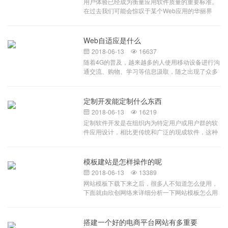
用户体验已经成为衡量应用软件质量的重要标准。
系统形成一套合理并且符合规范的车辆运输监控系
在过去我们可能会惊叹于某个Web应用的华丽界
统，加强流程自动处理功能，赋予司机自主处理能
面，现在，随着HTML5的强势登场，各类表现层技
力，减少厂内工作人员工作量，不增加企业负担，
术及开发框架的发布，Web与窗体应用的界限正在
构建车辆管控系统实现企业环保随车清单管理，杜
被逐渐模糊。虽然技术已经焕然一新，但很多开发
Web自适应是什么
绝虚假国五车辆入内。系统内置与环保、公安部门
人员并不是专业的信息架构师，可能还在使用传统
信息接口，确保车辆信息的准确性与唯一性。企业
2018-06-13
16637


的、平凡的UI设计风格。富应用已成定局，过去难
现有的台账信息还停留在人工统计阶段，耗时耗
随着4G的普及，越来越多的人使用移动设备进行沟
以实现的效果在今天看来已如此简单。本文旨在通
力，大大影响了车辆出入场的效率，而且数据准确
通交流、购物、学习等信息汲取，随之出现了众多
过借鉴Web界面设计经验，来探寻系统UI设计的最
度没有保障；场外运输车辆以社会承运车辆为主，
的不同移动设备，如掌上电脑、IPAD、手机等等，
佳实践。一指导原则概述系统是自描述的 对于好的
排放标准等数据统计工作和核实工作困难重重。一
面对众多不同型号、不同种类的设备，网页设计师
UI设计系统应该易于使用。无需阅读额外的文档，
套符合环保申报标准的门禁电子台账系统是申报引
面临着一个大难题，即如何能在不同大小的设备上
定制开发能定制什么东西
系统UI本身就能引导用户选择正确的道路。尽力隐
领性企业的必要条件。重点企业门禁系统以重污染
呈现同样的网页？很显然，如果要兼顾各种不同的
藏系统复杂度 简约风格的UI更易于用户使用。提示
2018-06-13
16219


天气应急移动源预案为基础，以重污染天气下进出
设备尺寸，像以前根据每个不同尺寸进行固定排版
处理过的信息 不要反馈那些用户无法理解的专业术
定制软件开发是在组织内为特定用户或用户群的软
减排企业大型货运车辆为管控目标设计，系统提供
肯定行不通。原本针对不同设备设计不同网页的方
语，这样做不仅会使用户反感，而且会暴露某些敏
件应用设计，相比更传统和广泛的现成软件，这种
可扩展接口，集成接口，实现和各级环保部门、重
式，不但要花费大量时间、精力进行重复劳动，且
感信息，要反馈用户自己的语言。标识引导设计 系
软件旨在精确地满足他们的需求。这种软件通常为
点运输企业之间车辆进出台账信息上传
容易出现很多网站维护方面的问题。而自适应作为
统必须清晰地告知用户：他们身在何处？他们寻找
特定实体，通过第三方合同形式或内部开发人员团
新的网页布局方式的出现很好的解决了这一问题，
的东西在哪里？他们如何到达？尽快提供反馈 UI应
队创建，并非打包转售。定制软件vs.现成的现成软
模板建站是怎样操作的呢
自适应式的网站也会成为未来主流网站。下面我们
该能够在动作真正发生之前让用户知道动作尚未发
件由一个现有大量受众的打包软件组成，这些受众
谈谈什么是自适应？自适应是指在网页应用到不同
2018-06-13
13389


生，提醒用户正处在过程中的哪个阶段。人性化设
都有着不同但根本上相似的需求。例如，
设备尺寸时，自动识别其屏幕宽度，并做出相应布
网站模板下载下来之后，很多人不知道怎么使用，
计 合适的字体大小，温和的背景
MicrosoftWord被设计来作为公共开放的对其用户
局调整的网页设计。例如2列1366像素宽的布局，
下面就由欣创网络来详细分析一下网站模板怎么用
许多不同需求的一个多样化解决方案。不管怎样，
转到990像素宽度，可自动简化成1列，将左边主要
才正确。 首先，大多数网站模板下载下来之后都
它不像定制软件那样迎合任何特定实体定制软件开
内容转换到图片上面去了，而作为手机页面时，基
是压缩包的形式，我们需要解压查看文件夹里面到
发牵涉针对某个特定实体的软件产品的调试、开发
本上不管是图片还是文字，都以上下模块方式显
底是些什么文件 如果文件夹里面全是些静态网页
搭建一个好的电商平台网站有多重要
和发布。例如，摩根大通公司创建的一个App将只
示，省略了一些不影响主体展示的次要部分，并对