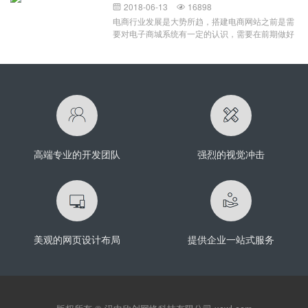
文件例如：.html，.js,.css,和一些图片文件之类的，
能被该公司和它为之设计的部门使用。该软件在设
2018-06-13
16898


部分图片进行了适当的裁切，这就是自适应带给我
那么你就可以直接将这些模板文件拿来用，放到你
计时谨记公司的基础设施，品牌推广和实施需求，
电商行业发展是大势所趋，搭建电商网站之前是需
们的效果展示。自适应存在的展示方式主要有两
的空间或者服务器上面就可以访问了 如果你的文
这意味着它只能为该组织效劳。定制软件开发的优
要对电子商城系统有一定的认识，需要在前期做好
种，百分比宽度布局和流式布局。百分比宽度布
件夹里面包含一些动态网页文件，例
点定制软件的好处是简单的事实：它提供了现成软
定位跟各种分析，然后才能着手安排开发事宜。而
局：在网页设计时要注意，
如：.PHP,.JAVA,.NET,和一些图片js，css之类的，
件所不能提供的功能。考虑设计一个支持你企业需
搭建电子商城网站自然是因为其本身具备的一些重
那么你可能就不能直接拿来使用，通常这类网站模
求的App意味着生产力水平的增强。如果你有一个
要性。首先是电商网站可以帮助企业树立品牌形
板都是配套一些现成的系统使用的，下面以MetInfo
软件应用程序，旨在提高生产力或满足内部需要，
象，从而帮助企业商家提升销量，并且可以在后期
网站模板使用教程为例： 当我们安装好了MetInfo
它的成本被提高效率的承诺抵消。如果您的组织有
进行宣传推广去发展潜在的客源，让更多的潜在消
的系统之后，下载MetInfo的网站模板，解压开就会
保证定制软件开发的足够独特的需求，那么定制一
费者发现这个电商网站的存在，并吸引过来。其次
发现里面有许多的php动态网页文件，这些我们都
个解决方案会是一个明智的做法，而不要满足于一
是电商时代的一个特性，电商网站建设可以通过互
不需要管，只需要将下载解压的文件夹：如下方
款现成的App。定制
联网去拓展市场，在电子商务发展迅猛的今天，市
（文件夹名字可能不一样），可以使用FTP工具上
场竞争激烈的同时，也意味着有很大的机遇跟发展
传
高端专业的开发团队
强烈的视觉冲击
空间。最后一点，不得不说的就是互联网对于人们
生活的渗透，网上购物非常的便利，也因此大受欢
迎，并开始成为日常生活中不可缺少的一部分，所
以建设电商网站自然也就很重要了。电子商务网站
建设的好处有哪些：电商网站可谓是集销售、服务
跟资讯一体化的电子商务平台，具有强大的订购功
能之外，还能集批发、零售、团购跟在线支付等功
美观的网页设计布局
提供企业一站式服务
能于一体，这是一个能够让消费者跟商家进行交易
的一个网络平台。搭建电商网站的好处在于可以依
托电子商城进行网络营销活动，并在网上进行商城
网站产品的推广；此外，电商网站开发可以建立良
好的数据集成接口，能够更好地管理各