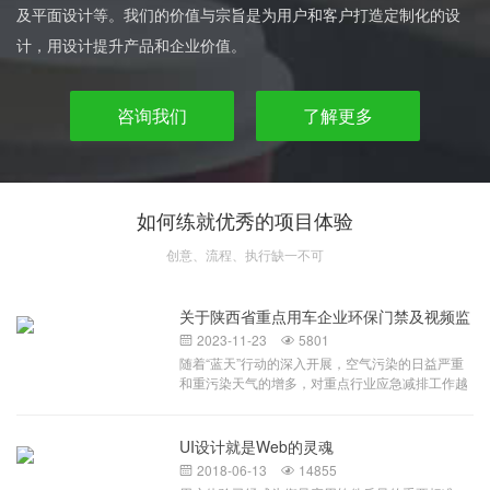
及平面设计等。我们的价值与宗旨是为用户和客户打造定制化的设
计，用设计提升产品和企业价值。
咨询我们
了解更多
如何练就优秀的项目体验
创意、流程、执行缺一不可
关于陕西省重点用车企业环保门禁及视频监
控系统
2023-11-23
5801


随着“蓝天”行动的深入开展，空气污染的日益严重
和重污染天气的增多，对重点行业应急减排工作越
来越重视，相关部门对环保重点行业加大监管力
度，提升监管效率，针对环保重点行业移动源监
管，对于拟申报A、B级和引领性企业，要求企业按
UI设计就是Web的灵魂
照当地生态环境部门要求建立环保门禁电子台账。
2018-06-13
14855


环保门禁电子台账及视频监控系统，配合企业门禁