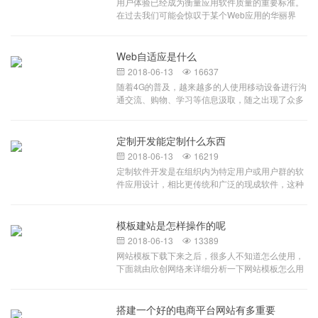
用户体验已经成为衡量应用软件质量的重要标准。
系统形成一套合理并且符合规范的车辆运输监控系
在过去我们可能会惊叹于某个Web应用的华丽界
统，加强流程自动处理功能，赋予司机自主处理能
面，现在，随着HTML5的强势登场，各类表现层技
力，减少厂内工作人员工作量，不增加企业负担，
术及开发框架的发布，Web与窗体应用的界限正在
构建车辆管控系统实现企业环保随车清单管理，杜
被逐渐模糊。虽然技术已经焕然一新，但很多开发
Web自适应是什么
绝虚假国五车辆入内。系统内置与环保、公安部门
人员并不是专业的信息架构师，可能还在使用传统
信息接口，确保车辆信息的准确性与唯一性。企业
2018-06-13
16637


的、平凡的UI设计风格。富应用已成定局，过去难
现有的台账信息还停留在人工统计阶段，耗时耗
随着4G的普及，越来越多的人使用移动设备进行沟
以实现的效果在今天看来已如此简单。本文旨在通
力，大大影响了车辆出入场的效率，而且数据准确
通交流、购物、学习等信息汲取，随之出现了众多
过借鉴Web界面设计经验，来探寻系统UI设计的最
度没有保障；场外运输车辆以社会承运车辆为主，
的不同移动设备，如掌上电脑、IPAD、手机等等，
佳实践。一指导原则概述系统是自描述的 对于好的
排放标准等数据统计工作和核实工作困难重重。一
面对众多不同型号、不同种类的设备，网页设计师
UI设计系统应该易于使用。无需阅读额外的文档，
套符合环保申报标准的门禁电子台账系统是申报引
面临着一个大难题，即如何能在不同大小的设备上
定制开发能定制什么东西
系统UI本身就能引导用户选择正确的道路。尽力隐
领性企业的必要条件。重点企业门禁系统以重污染
呈现同样的网页？很显然，如果要兼顾各种不同的
藏系统复杂度 简约风格的UI更易于用户使用。提示
2018-06-13
16219


天气应急移动源预案为基础，以重污染天气下进出
设备尺寸，像以前根据每个不同尺寸进行固定排版
处理过的信息 不要反馈那些用户无法理解的专业术
定制软件开发是在组织内为特定用户或用户群的软
减排企业大型货运车辆为管控目标设计，系统提供
肯定行不通。原本针对不同设备设计不同网页的方
语，这样做不仅会使用户反感，而且会暴露某些敏
件应用设计，相比更传统和广泛的现成软件，这种
可扩展接口，集成接口，实现和各级环保部门、重
式，不但要花费大量时间、精力进行重复劳动，且
感信息，要反馈用户自己的语言。标识引导设计 系
软件旨在精确地满足他们的需求。这种软件通常为
点运输企业之间车辆进出台账信息上传
容易出现很多网站维护方面的问题。而自适应作为
统必须清晰地告知用户：他们身在何处？他们寻找
特定实体，通过第三方合同形式或内部开发人员团
新的网页布局方式的出现很好的解决了这一问题，
的东西在哪里？他们如何到达？尽快提供反馈 UI应
队创建，并非打包转售。定制软件vs.现成的现成软
模板建站是怎样操作的呢
自适应式的网站也会成为未来主流网站。下面我们
该能够在动作真正发生之前让用户知道动作尚未发
件由一个现有大量受众的打包软件组成，这些受众
谈谈什么是自适应？自适应是指在网页应用到不同
2018-06-13
13389


生，提醒用户正处在过程中的哪个阶段。人性化设
都有着不同但根本上相似的需求。例如，
设备尺寸时，自动识别其屏幕宽度，并做出相应布
网站模板下载下来之后，很多人不知道怎么使用，
计 合适的字体大小，温和的背景
MicrosoftWord被设计来作为公共开放的对其用户
局调整的网页设计。例如2列1366像素宽的布局，
下面就由欣创网络来详细分析一下网站模板怎么用
许多不同需求的一个多样化解决方案。不管怎样，
转到990像素宽度，可自动简化成1列，将左边主要
才正确。 首先，大多数网站模板下载下来之后都
它不像定制软件那样迎合任何特定实体定制软件开
内容转换到图片上面去了，而作为手机页面时，基
是压缩包的形式，我们需要解压查看文件夹里面到
发牵涉针对某个特定实体的软件产品的调试、开发
本上不管是图片还是文字，都以上下模块方式显
底是些什么文件 如果文件夹里面全是些静态网页
搭建一个好的电商平台网站有多重要
和发布。例如，摩根大通公司创建的一个App将只
示，省略了一些不影响主体展示的次要部分，并对