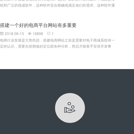
系统应该易于使用。无需阅读额外的文档，系统UI本身就能引导用户选择
统和广泛的现成软件，这种软件旨在精确地满足他们的需求。这种软件通
正确的道路。尽力隐藏系统复杂度 简约风格的UI更易于用户使用。提示
常为特定实体，通过第三方合同形式或内部开发人员团队创建，并非打包
处理过的信息 不要反馈那些用户无法理解的专业术语，这样做不仅会使
转售。定制软件vs.现成的现成软件由一个现有大量受众的打包软件组
用户反感，而且会暴露某些敏感信息，要反馈用户自己的语言。标识引导
成，这些受众都有着不同但根本上相似的需求。例如，MicrosoftWord被
搭建一个好的电商平台网站有多重要
设计 系统必须清晰地告知用户：他们身在何处？他们寻找的东西在哪
设计来作为公共开放的对其用户许多不同需求的一个多样化解决方案。不
里？他们如何到达？尽快提供反馈 UI应该能够在动作真正发生之前让用
2018-06-13
16898
1



管怎样，它不像定制软件那样迎合任何特定实体定制软件开发牵涉针对某
户知道动作尚未发生，提醒用户正处在过程中的哪个阶段。人性化设
电商行业发展是大势所趋，搭建电商网站之前是需要对电子商城系统有一
个特定实体的软件产品的调试、开发和发布。例如，摩根大通公司创建的
计 合适的字体大小，温和的背景
定的认识，需要在前期做好定位跟各种分析，然后才能着手安排开发事
一个App将只能被该公司和它为之设计的部门使用。该软件在设计时谨记
宜。而搭建电子商城网站自然是因为其本身具备的一些重要性。首先是电
公司的基础设施，品牌推广和实施需求，这意味着它只能为该组织效劳。
商网站可以帮助企业树立品牌形象，从而帮助企业商家提升销量，并且可
定制软件开发的优点定制软件的好处是简单的事实：它提供了现成软件所
以在后期进行宣传推广去发展潜在的客源，让更多的潜在消费者发现这个
不能提供的功能。考虑设计一个支持你企业需求的App意味着生产力水平
电商网站的存在，并吸引过来。其次是电商时代的一个特性，电商网站建
的增强。如果你有一个软件应用程序，旨在提高生产力或满足内部需要，
设可以通过互联网去拓展市场，在电子商务发展迅猛的今天，市场竞争激
它的成本被提高效率的承诺抵消。如果您的组织有保证定制软件开发的足
烈的同时，也意味着有很大的机遇跟发展空间。最后一点，不得不说的就
够独特的需求，那么定制一个解决方案会是一个明智的做法，而不要满足
是互联网对于人们生活的渗透，网上购物非常的便利，也因此大受欢迎，
于一款现成的App。定制
并开始成为日常生活中不可缺少的一部分，所以建设电商网站自然也就很
重要了。电子商务网站建设的好处有哪些：电商网站可谓是集销售、服务
跟资讯一体化的电子商务平台，具有强大的订购功能之外，还能集批发、
零售、团购跟在线支付等功能于一体，这是一个能够让消费者跟商家进行
交易的一个网络平台。搭建电商网站的好处在于可以依托电子商城进行网
络营销活动，并在网上进行商城网站产品的推广；此外，电商网站开发可
以建立良好的数据集成接口，能够更好地管理各