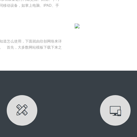
，杜绝虚假国五车辆入内。系统内置与
移动设备，如掌上电脑、IPAD、手
辆信息的准确性与唯一性。企业现有的
种类的设备，网页设计师面临着一个大
耗时耗力，大大影响了车辆出入场的效
上呈现同样的网页？很显然，如果要兼
外运输车辆以社会承运车辆为主，排放
据每个不同尺寸进行固定排版肯定行不
难重重。一套符合环保申报标准的门禁
页的方式，不但要花费大量时间、精力
必要条件。重点企业门禁系统以重污染
站维护方面的问题。而自适应作为新的
污染天气下进出减排企业大型货运车辆
知道怎么使用，下面就由欣创网络来详
这一问题，自适应式的网站也会成为未
接口，集成接口，实现和各级环保部
。 首先，大多数网站模板下载下来之
自适应？自适应是指在网页应用到不同
账信息上传
压查看文件夹里面到底是些什么文
，并做出相应布局调整的网页设计。例
如：.html，.js,.css,和一些图
90像素宽度，可自动简化成1列，将左
将这些模板文件拿来用，放到你的空间
而作为手机页面时，基本上不管是图片
果你的文件夹里面包含一些动态网页文
，省略了一些不影响主体展示的次要部
,和一些图片js，css之类的，那么你可能就不
切，这就是自适应带给我们的效果展
板都是配套一些现成的系统使用的，下
两种，百分比宽度布局和流式布局。百
例： 当我们安装好了MetInfo的系统之
意，
解压开就会发现里面有许多的php动态网页
要将下载解压的文件夹：如下方（文件
P工具上传