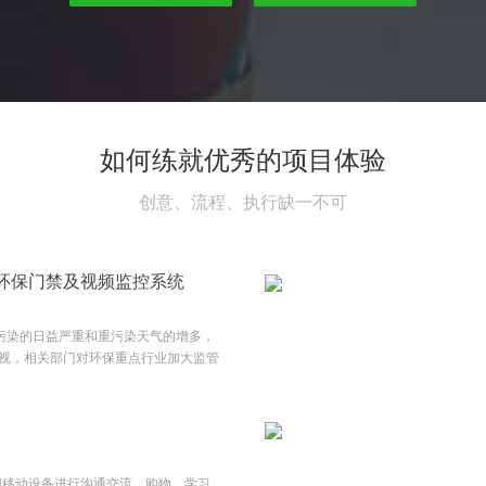
如何练就优秀的项目体验
创意、流程、执行缺一不可
环保门禁及视频监控系统
气污染的日益严重和重污染天气的增多，
视，相关部门对环保重点行业加大监管
点行业移动源监管，对于拟申报A、B
地生态环境部门要求建立环保门禁电子
控系统，配合企业门禁系统形成一套合
统，加强流程自动处理功能，赋予司机
工作量，不增加企业负担，构建车辆管
用移动设备进行沟通交流、购物、学习