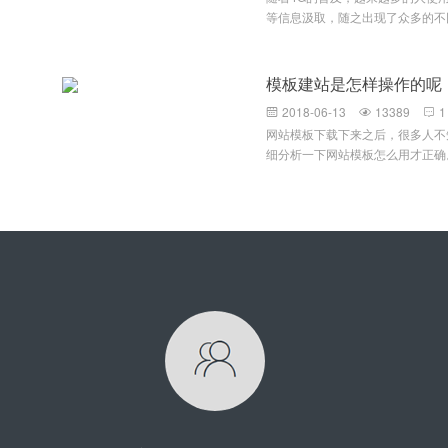
控系统实现企业环保随车清单管理
等信息汲取，随之出现了众多的不同
环保、公安部门信息接口，确保车
机等等，面对众多不同型号、不同
台账信息还停留在人工统计阶段，
难题，即如何能在不同大小的设备
率，而且数据准确度没有保障；场
顾各种不同的设备尺寸，像以前根
模板建站是怎样操作的呢
标准等数据统计工作和核实工作困
通。原本针对不同设备设计不同网
电子台账系统是申报引领性企业的
2018-06-13
13389
1



进行重复劳动，且容易出现很多网
天气应急移动源预案为基础，以重
网站模板下载下来之后，很多人不
网页布局方式的出现很好的解决了
为管控目标设计，系统提供可扩展
细分析一下网站模板怎么用才正确
来主流网站。下面我们谈谈什么是
门、重点运输企业之间车辆进出台
后都是压缩包的形式，我们需要解
设备尺寸时，自动识别其屏幕宽度
件 如果文件夹里面全是些静态网页文件例
如2列1366像素宽的布局，转到9
片文件之类的，那么你就可以直接
边主要内容转换到图片上面去了，
或者服务器上面就可以访问了 如
还是文字，都以上下模块方式显示
件，例如：.PHP,.JAVA,.NET
分，并对部分图片进行了适当的裁
能直接拿来使用，通常这类网站模
示。自适应存在的展示方式主要有
面以MetInfo网站模板使用教程为
分比宽度布局：在网页设计时要注
后，下载MetInfo的网站模板，
文件，这些我们都不需要管，只需
夹名字可能不一样），可以使用FT