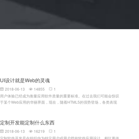
UI设计就是Web的灵魂
2018-06-13
14855
1



用户体验已经成为衡量应用软件质量的重要标准。在过去我们可能会惊叹
于某个Web应用的华丽界面，现在，随着HTML5的强势登场，各类表现
层技术及开发框架的发布，Web与窗体应用的界限正在被逐渐模糊。虽然
技术已经焕然一新，但很多开发人员并不是专业的信息架构师，可能还在
使用传统的、平凡的UI设计风格。富应用已成定局，过去难以实现的效果
定制开发能定制什么东西
在今天看来已如此简单。本文旨在通过借鉴Web界面设计经验，来探寻系
2018-06-13
16219
1



统UI设计的最佳实践。一指导原则概述系统是自描述的 对于好的UI设计
定制软件开发是在组织内为特定用户或用户群的软件应用设计，相比更传