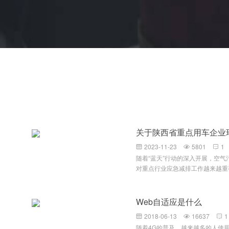
关于陕西省重点用车企业
2023-11-23
5801
1



随着“蓝天”行动的深入开展，空
对重点行业应急减排工作越来越重
力度，提升监管效率，针对环保重
级和引领性企业，要求企业按照当
台账。环保门禁电子台账及视频监
Web自适应是什么
理并且符合规范的车辆运输监控系
2018-06-13
16637
1



自主处理能力，减少厂内工作人员
随着4G的普及，越来越多的人使