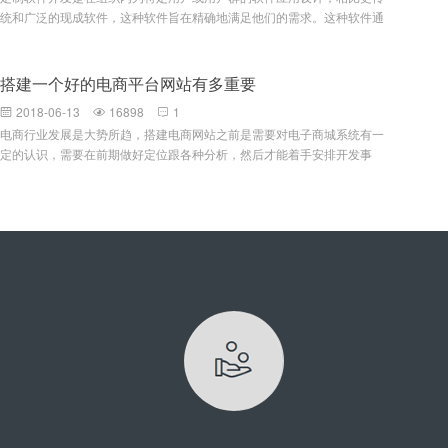
系统应该易于使用。无需阅读额外的文档，系统UI本身就能引导用户选择
统和广泛的现成软件，这种软件旨在精确地满足他们的需求。这种软件通
正确的道路。尽力隐藏系统复杂度 简约风格的UI更易于用户使用。提示
常为特定实体，通过第三方合同形式或内部开发人员团队创建，并非打包
处理过的信息 不要反馈那些用户无法理解的专业术语，这样做不仅会使
转售。定制软件vs.现成的现成软件由一个现有大量受众的打包软件组
用户反感，而且会暴露某些敏感信息，要反馈用户自己的语言。标识引导
成，这些受众都有着不同但根本上相似的需求。例如，MicrosoftWord被
搭建一个好的电商平台网站有多重要
设计 系统必须清晰地告知用户：他们身在何处？他们寻找的东西在哪
设计来作为公共开放的对其用户许多不同需求的一个多样化解决方案。不
里？他们如何到达？尽快提供反馈 UI应该能够在动作真正发生之前让用
2018-06-13
16898
1



管怎样，它不像定制软件那样迎合任何特定实体定制软件开发牵涉针对某
户知道动作尚未发生，提醒用户正处在过程中的哪个阶段。人性化设
电商行业发展是大势所趋，搭建电商网站之前是需要对电子商城系统有一
个特定实体的软件产品的调试、开发和发布。例如，摩根大通公司创建的
计 合适的字体大小，温和的背景
定的认识，需要在前期做好定位跟各种分析，然后才能着手安排开发事
一个App将只能被该公司和它为之设计的部门使用。该软件在设计时谨记
宜。而搭建电子商城网站自然是因为其本身具备的一些重要性。首先是电
公司的基础设施，品牌推广和实施需求，这意味着它只能为该组织效劳。
商网站可以帮助企业树立品牌形象，从而帮助企业商家提升销量，并且可
定制软件开发的优点定制软件的好处是简单的事实：它提供了现成软件所
以在后期进行宣传推广去发展潜在的客源，让更多的潜在消费者发现这个
不能提供的功能。考虑设计一个支持你企业需求的App意味着生产力水平
电商网站的存在，并吸引过来。其次是电商时代的一个特性，电商网站建
的增强。如果你有一个软件应用程序，旨在提高生产力或满足内部需要，
设可以通过互联网去拓展市场，在电子商务发展迅猛的今天，市场竞争激
它的成本被提高效率的承诺抵消。如果您的组织有保证定制软件开发的足
烈的同时，也意味着有很大的机遇跟发展空间。最后一点，不得不说的就
够独特的需求，那么定制一个解决方案会是一个明智的做法，而不要满足
是互联网对于人们生活的渗透，网上购物非常的便利，也因此大受欢迎，
于一款现成的App。定制
并开始成为日常生活中不可缺少的一部分，所以建设电商网站自然也就很
重要了。电子商务网站建设的好处有哪些：电商网站可谓是集销售、服务
跟资讯一体化的电子商务平台，具有强大的订购功能之外，还能集批发、
零售、团购跟在线支付等功能于一体，这是一个能够让消费者跟商家进行
交易的一个网络平台。搭建电商网站的好处在于可以依托电子商城进行网
络营销活动，并在网上进行商城网站产品的推广；此外，电商网站开发可
以建立良好的数据集成接口，能够更好地管理各