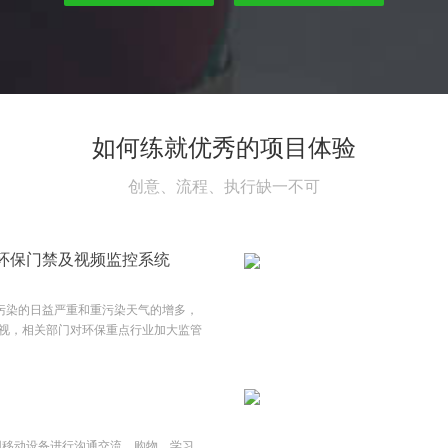
如何练就优秀的项目体验
创意、流程、执行缺一不可
环保门禁及视频监控系统
气污染的日益严重和重污染天气的增多，
视，相关部门对环保重点行业加大监管
点行业移动源监管，对于拟申报A、B
地生态环境部门要求建立环保门禁电子
控系统，配合企业门禁系统形成一套合
统，加强流程自动处理功能，赋予司机
工作量，不增加企业负担，构建车辆管
用移动设备进行沟通交流、购物、学习