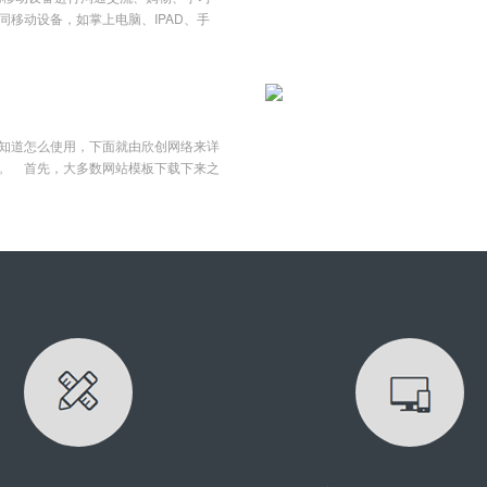
，杜绝虚假国五车辆入内。系统内置与
移动设备，如掌上电脑、IPAD、手
辆信息的准确性与唯一性。企业现有的
种类的设备，网页设计师面临着一个大
耗时耗力，大大影响了车辆出入场的效
上呈现同样的网页？很显然，如果要兼
外运输车辆以社会承运车辆为主，排放
据每个不同尺寸进行固定排版肯定行不
难重重。一套符合环保申报标准的门禁
页的方式，不但要花费大量时间、精力
必要条件。重点企业门禁系统以重污染
站维护方面的问题。而自适应作为新的
污染天气下进出减排企业大型货运车辆
知道怎么使用，下面就由欣创网络来详
这一问题，自适应式的网站也会成为未
接口，集成接口，实现和各级环保部
。 首先，大多数网站模板下载下来之
自适应？自适应是指在网页应用到不同
账信息上传
压查看文件夹里面到底是些什么文
，并做出相应布局调整的网页设计。例
如：.html，.js,.css,和一些图
90像素宽度，可自动简化成1列，将左
将这些模板文件拿来用，放到你的空间
而作为手机页面时，基本上不管是图片
果你的文件夹里面包含一些动态网页文
，省略了一些不影响主体展示的次要部
,和一些图片js，css之类的，那么你可能就不
切，这就是自适应带给我们的效果展
板都是配套一些现成的系统使用的，下
两种，百分比宽度布局和流式布局。百
例： 当我们安装好了MetInfo的系统之
意，
解压开就会发现里面有许多的php动态网页
要将下载解压的文件夹：如下方（文件
P工具上传