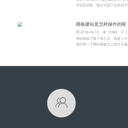
控系统实现企业环保随车清单管理
等信息汲取，随之出现了众多的不同
环保、公安部门信息接口，确保车
机等等，面对众多不同型号、不同
台账信息还停留在人工统计阶段，
难题，即如何能在不同大小的设备
率，而且数据准确度没有保障；场
顾各种不同的设备尺寸，像以前根
模板建站是怎样操作的呢
标准等数据统计工作和核实工作困
通。原本针对不同设备设计不同网
电子台账系统是申报引领性企业的
2018-06-13
13389
1



进行重复劳动，且容易出现很多网
天气应急移动源预案为基础，以重
网站模板下载下来之后，很多人不
网页布局方式的出现很好的解决了
为管控目标设计，系统提供可扩展
细分析一下网站模板怎么用才正确
来主流网站。下面我们谈谈什么是
门、重点运输企业之间车辆进出台
后都是压缩包的形式，我们需要解
设备尺寸时，自动识别其屏幕宽度
件 如果文件夹里面全是些静态网页文件例
如2列1366像素宽的布局，转到9
片文件之类的，那么你就可以直接
边主要内容转换到图片上面去了，
或者服务器上面就可以访问了 如
还是文字，都以上下模块方式显示
件，例如：.PHP,.JAVA,.NET
分，并对部分图片进行了适当的裁
能直接拿来使用，通常这类网站模
示。自适应存在的展示方式主要有
面以MetInfo网站模板使用教程为
分比宽度布局：在网页设计时要注
后，下载MetInfo的网站模板，
文件，这些我们都不需要管，只需
夹名字可能不一样），可以使用FT