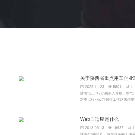
关于陕西省重点用车企业
2023-11-23
5801
1



随着“蓝天”行动的深入开展，空
对重点行业应急减排工作越来越重
力度，提升监管效率，针对环保重
级和引领性企业，要求企业按照当
台账。环保门禁电子台账及视频监
Web自适应是什么
理并且符合规范的车辆运输监控系
2018-06-13
16637
1



自主处理能力，减少厂内工作人员
随着4G的普及，越来越多的人使