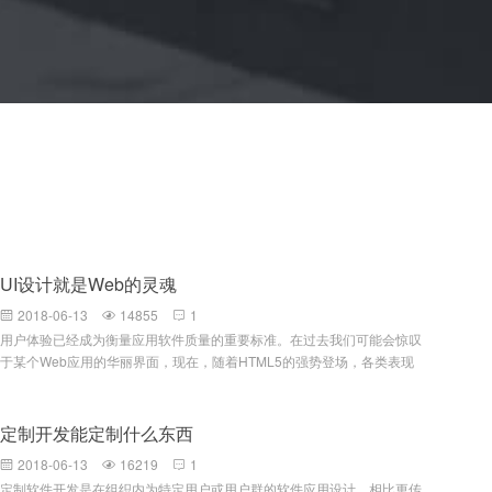
UI设计就是Web的灵魂
2018-06-13
14855
1



用户体验已经成为衡量应用软件质量的重要标准。在过去我们可能会惊叹
于某个Web应用的华丽界面，现在，随着HTML5的强势登场，各类表现
层技术及开发框架的发布，Web与窗体应用的界限正在被逐渐模糊。虽然
技术已经焕然一新，但很多开发人员并不是专业的信息架构师，可能还在
使用传统的、平凡的UI设计风格。富应用已成定局，过去难以实现的效果
定制开发能定制什么东西
在今天看来已如此简单。本文旨在通过借鉴Web界面设计经验，来探寻系
2018-06-13
16219
1



统UI设计的最佳实践。一指导原则概述系统是自描述的 对于好的UI设计
定制软件开发是在组织内为特定用户或用户群的软件应用设计，相比更传